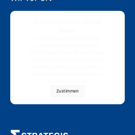
Externe Dienste / Social
Media
Inhalte aus externen Quellen,
Videoplattformen und Social-
Media-Plattformen. Wenn Cookies
von externen Medien akzeptiert
werden, bedarf der Zugriff auf
diese Inhalte keiner manuellen
Zustimmung mehr
Zustimmen