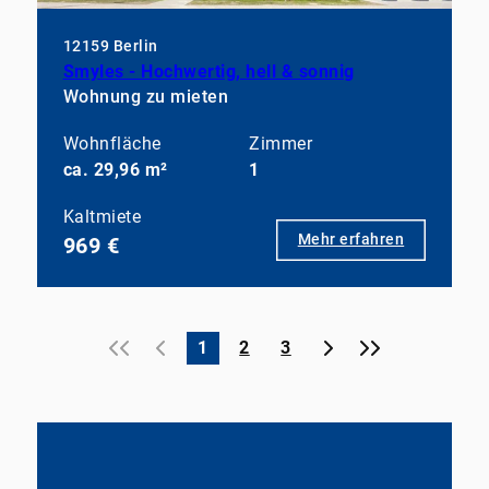
12159 Berlin
Smyles - Hochwertig, hell & sonnig
Wohnung zu mieten
Wohnfläche
Zimmer
ca. 29,96 m²
1
Kaltmiete
Mehr erfahren
969 €
«
‹
›
»
1
2
3