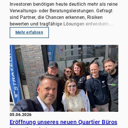
Investoren benötigen heute deutlich mehr als reine
Verwaltungs- oder Beratungsleistungen. Gefragt
sind Partner, die Chancen erkennen, Risiken
bewerten und tragfähige Lösungen entwickeln.
Genau dafür bündeln wir unsere Erfahrung. Unser
Mehr erfahren
Schwerpunkt: • Property Management
• Transaktionsberatung
• Wertsteigerungsstrategien für
Immobilienportfolios
• Individuelle Investorenlösungen Wir freuen uns
darauf, Eigentümer, Family Offices, Fonds und
institutionelle Investoren künftig noch intensiver
zu begleiten. Lassen Sie uns über Ihre
Herausforderungen und Ziele sprechen.
#RealEstate #PropertyManagement #FamilyOffice
#InvestmentStrategy #Transaktionsberatung
#Immobilieninvestments
05.06.2026
Eröffnung unseres neuen Quartier Büros