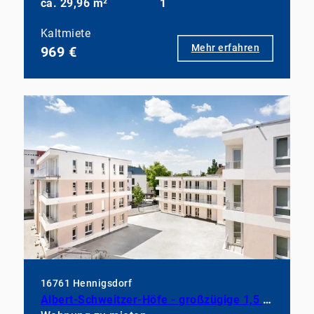
ca. 29,96 m²
1
Kaltmiete
Mehr erfahren
969 €
16761 Hennigsdorf
Albert-Schweitzer-Höfe - großzügige 1,5 Zimmer im Herzen von Hennigsdorf