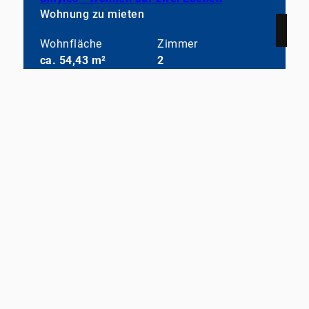
Wohnung zu mieten
Wohnfläche
Zimmer
ca. 54,43 m²
2
Kaltmiete
Mehr erfahren
1.299 €
STRATEGIS AG
Two Towers Mitte
Leipziger Straße 51, 10117 Berlin