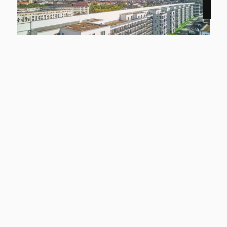
NEU
12159 Berlin
Smyles - Wohnen auf zwei Ebenen
Wohnung zu mieten
Wohnfläche
Zimmer
ca. 54,43 m²
2
Kaltmiete
Mehr erfahren
1.299 €