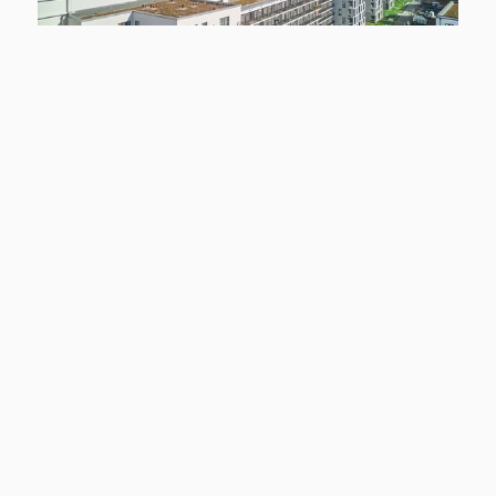
NEU
12159 Berlin
Smyles - Wohnen auf zwei Ebenen
Wohnung zu mieten
Wohnfläche
Zimmer
ca. 54,43 m²
2
Kaltmiete
Mehr erfahren
1.299 €