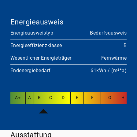
Energieausweis
Energieausweistyp
Bedarfsausweis
Energieeffizienzklasse
B
Wesentlicher Energieträger
Fernwärme
Endenergiebedarf
61kWh / (m²*a)
A+
A
B
C
D
E
F
G
H
Ausstattung