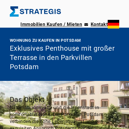
Immobilien Kaufen / Mieten
Kontakt
WOHNUNG ZU KAUFEN IN POTSDAM
Exklusives Penthouse mit großer
Terrasse in den Parkvillen
Potsdam
Das Objekt
Naturnah, innovativ und die Innenstadt in
komfortabler Nähe. Die Parkvillen Potsdam
verbinden die hohe Lebensqualität und den
exquisiten Anspruch Potsdams mit der