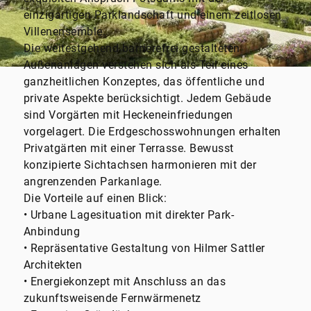
einzigartigen Parklandschaft und einem zeitlosen
Villenensemble.
Die weitestgehend barrierefrei gestalteten
Außenanlagen verstehen sich als Teil eines
ganzheitlichen Konzeptes, das öffentliche und
private Aspekte berücksichtigt. Jedem Gebäude
sind Vorgärten mit Heckeneinfriedungen
vorgelagert. Die Erdgeschosswohnungen erhalten
Privatgärten mit einer Terrasse. Bewusst
konzipierte Sichtachsen harmonieren mit der
angrenzenden Parkanlage.
Die Vorteile auf einen Blick:
• Urbane Lagesituation mit direkter Park-
Anbindung
• Repräsentative Gestaltung von Hilmer Sattler
Architekten
• Energiekonzept mit Anschluss an das
zukunftsweisende Fernwärmenetz