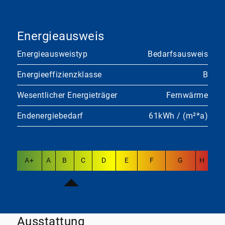
Energieausweis
Energieausweistyp
Bedarfsausweis
Energieeffizienzklasse
B
Wesentlicher Energieträger
Fernwärme
Endenergiebedarf
61kWh / (m²*a)
A+
A
B
C
D
E
F
G
H
Ausstattung