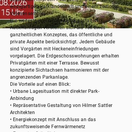
einzigartigen Parklandschaft und einem zeitlosen
Villenensemble.
Die weitestgehend barrierefrei gestalteten
Außenanlagen verstehen sich als Teil eines
ganzheitlichen Konzeptes, das öffentliche und
private Aspekte berücksichtigt. Jedem Gebäude
sind Vorgärten mit Heckeneinfriedungen
vorgelagert. Die Erdgeschosswohnungen erhalten
Privatgärten mit einer Terrasse. Bewusst
konzipierte Sichtachsen harmonieren mit der
angrenzenden Parkanlage.
Die Vorteile auf einen Blick:
• Urbane Lagesituation mit direkter Park-
Anbindung
• Repräsentative Gestaltung von Hilmer Sattler
Architekten
• Energiekonzept mit Anschluss an das
zukunftsweisende Fernwärmenetz