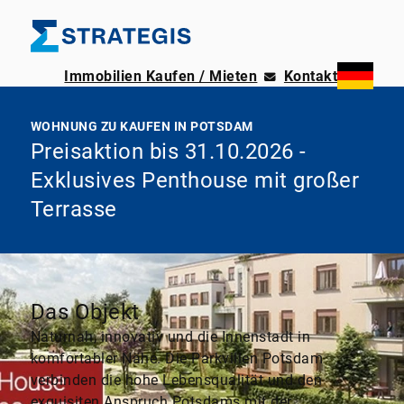
Immobilien Kaufen / Mieten
Kontakt
WOHNUNG ZU KAUFEN IN POTSDAM
Preisaktion bis 31.10.2026 -
Exklusives Penthouse mit großer
Terrasse
Das Objekt
Naturnah, innovativ und die Innenstadt in
komfortabler Nähe. Die Parkvillen Potsdam
verbinden die hohe Lebensqualität und den
exquisiten Anspruch Potsdams mit der