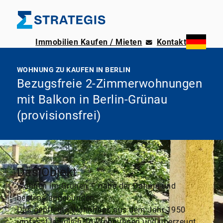
Immobilien Kaufen / Mieten
Kontakt
WOHNUNG ZU KAUFEN IN BERLIN
Bezugsfreie 2-Zimmerwohnungen
mit Balkon in Berlin-Grünau
(provisionsfrei)
Das Objekt
Wohnen im Grünen – nahe der Dahme und
bestens angebunden
Das gepflegte Wohnhaus aus dem Jahr 1950
umfasst lediglich 16 Wohnungen und überzeugt