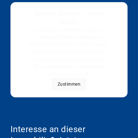
Externe Dienste / Social
Media
Inhalte aus externen Quellen,
Videoplattformen und Social-
Media-Plattformen. Wenn Cookies
von externen Medien akzeptiert
werden, bedarf der Zugriff auf
diese Inhalte keiner manuellen
Zustimmung mehr
Zustimmen
Interesse an dieser