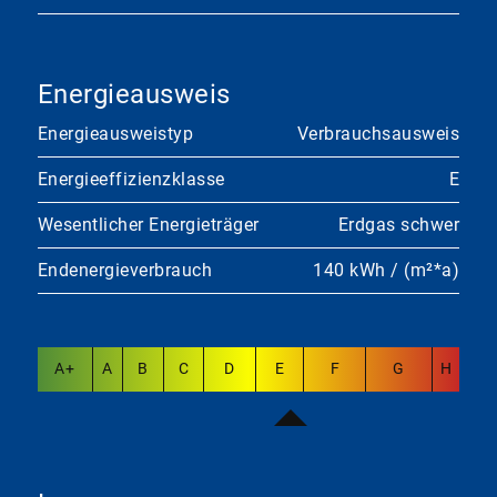
Energieausweis
Energieausweistyp
Verbrauchsausweis
Energieeffizienzklasse
E
Wesentlicher Energieträger
Erdgas schwer
Endenergieverbrauch
140 kWh / (m²*a)
A+
A
B
C
D
E
F
G
H