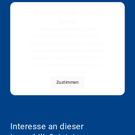
Externe Dienste / Social
Media
Inhalte aus externen Quellen,
Videoplattformen und Social-
Media-Plattformen. Wenn Cookies
von externen Medien akzeptiert
werden, bedarf der Zugriff auf
diese Inhalte keiner manuellen
Zustimmung mehr
Zustimmen
Interesse an dieser