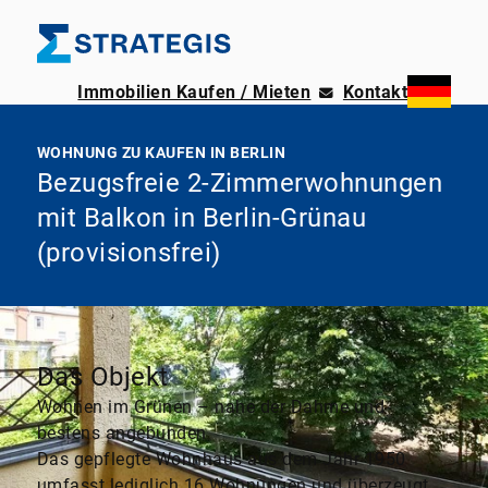
Immobilien Kaufen / Mieten
Kontakt
WOHNUNG ZU KAUFEN IN BERLIN
Bezugsfreie 2-Zimmerwohnungen
mit Balkon in Berlin-Grünau
(provisionsfrei)
Das Objekt
Wohnen im Grünen – nahe der Dahme und
bestens angebunden
Das gepflegte Wohnhaus aus dem Jahr 1950
umfasst lediglich 16 Wohnungen und überzeugt