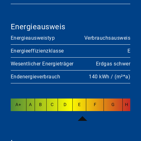
Energieausweis
Energieausweistyp
Verbrauchsausweis
Energieeffizienzklasse
E
Wesentlicher Energieträger
Erdgas schwer
Endenergieverbrauch
140 kWh / (m²*a)
A+
A
B
C
D
E
F
G
H