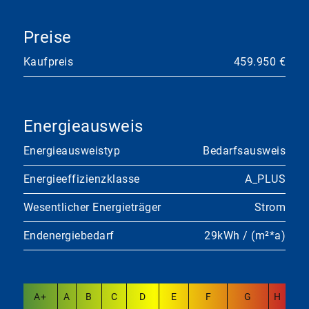
Preise
Kaufpreis
459.950 €
Energieausweis
Energieausweistyp
Bedarfsausweis
Energieeffizienzklasse
A_PLUS
Wesentlicher Energieträger
Strom
Endenergiebedarf
29kWh / (m²*a)
A+
A
B
C
D
E
F
G
H