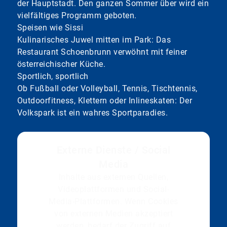
der Hauptstadt. Den ganzen Sommer über wird ein
vielfältiges Programm geboten.
Speisen wie Sissi
Kulinarisches Juwel mitten im Park: Das
Restaurant Schoenbrunn verwöhnt mit feiner
österreichischer Küche.
Sportlich, sportlich
Ob Fußball oder Volleyball, Tennis, Tischtennis,
Outdoorfitness, Klettern oder Inlineskaten: Der
Volkspark ist ein wahres Sportparadies.
Externe Dienste / Social
Media
Inhalte aus externen Quellen,
Videoplattformen und Social-
Media-Plattformen. Wenn Cookies
von externen Medien akzeptiert
werden, bedarf der Zugriff auf