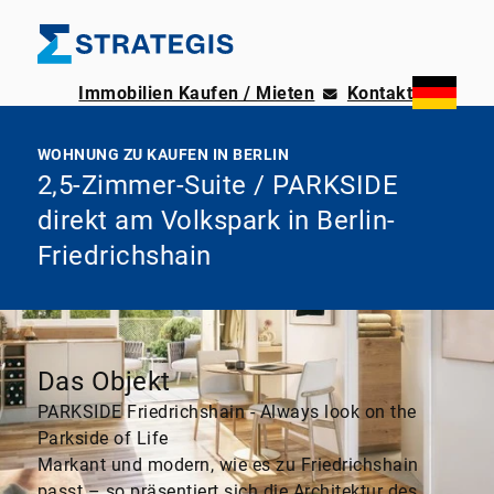
Immobilien Kaufen / Mieten
Kontakt
WOHNUNG ZU KAUFEN IN BERLIN
2,5-Zimmer-Suite / PARKSIDE
direkt am Volkspark in Berlin-
Friedrichshain
Das Objekt
PARKSIDE Friedrichshain - Always look on the
Parkside of Life
Markant und modern, wie es zu Friedrichshain
passt – so präsentiert sich die Architektur des