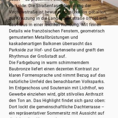
Parkside. Die Straßenfassade entlang der
Virchowstraße ist bewusst schnörkellos gehalten,
zur Kreuzung in die Langenbeckstraße öffnet sich
das Haus in einer leichten Rundung. Mit feinen
Details wie französischen Fenstern, geometrisch
gemusterten Metallbrüstungen und
kaskadenartigen Balkonen überrascht das
Parkside zur Hof- und Gartenseite und greift den
Rhythmus der Großstadt auf.
Die Farbgebung in warm schimmerndem
Baubronze liefert einen dezenten Kontrast zur
klaren Formensprache und nimmt Bezug auf das
natürliche Umfeld des benachbarten Volksparks.
Im Erdgeschoss und Souterrain mit Lichthof, wo
Gewerbe einziehen wird, gibt stilvolles Anthrazit
den Ton an. Das Highlight findet sich ganz oben:
Dort lockt die gemeinschaftliche Dachterrasse –
ein repräsentativer Sommersitz mit Aussicht auf