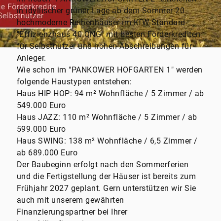
in idyllischer grüner Lage ab dem Sommer 20
hochmoderne Reihenhäuser im KfW-Standard
"Effizienzhaus 40 QNG" mit besten Förderkrediten
für Selbstnutzer und hohen Abschreibungen für
Anleger.
Wie schon im "PANKOWER HOFGARTEN 1" werden
folgende Haustypen entstehen:
Haus HIP HOP: 94 m² Wohnfläche / 5 Zimmer / ab
549.000 Euro
Haus JAZZ: 110 m² Wohnfläche / 5 Zimmer / ab
599.000 Euro
Haus SWING: 138 m² Wohnfläche / 6,5 Zimmer /
ab 689.000 Euro
Der Baubeginn erfolgt nach den Sommerferien
und die Fertigstellung der Häuser ist bereits zum
Frühjahr 2027 geplant. Gern unterstützen wir Sie
auch mit unserem gewährten
Finanzierungspartner bei Ihrer