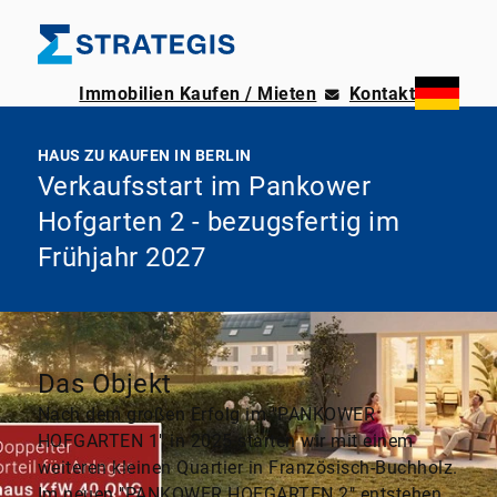
Immobilien Kaufen / Mieten
Kontakt
HAUS ZU KAUFEN IN BERLIN
Verkaufsstart im Pankower
Hofgarten 2 - bezugsfertig im
Frühjahr 2027
Das Objekt
Nach dem großen Erfolg im "PANKOWER
HOFGARTEN 1" in 2025 starten wir mit einem
weiteren kleinen Quartier in Französisch-Buchholz.
Im neuen "PANKOWER HOFGARTEN 2" entstehen