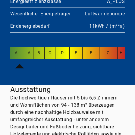
Energieeffizienzklasse
A_PLUS
Wesentlicher Energieträger
Luftwärmepumpe
Endenergiebedarf
11kWh / (m²*a)
A+
A
B
C
D
E
F
G
H
Ausstattung
Die hochwertigen Häuser mit 5 bis 6,5 Zimmern
und Wohnflächen von 94 - 138 m² überzeugen
durch eine nachhaltige Holzbauweise mit
umfangreicher Ausstattung - unter anderem
Designbäder und Fußbodenheizung, sichtbare
Holzelemente und elektrische Rollläden sowie ein