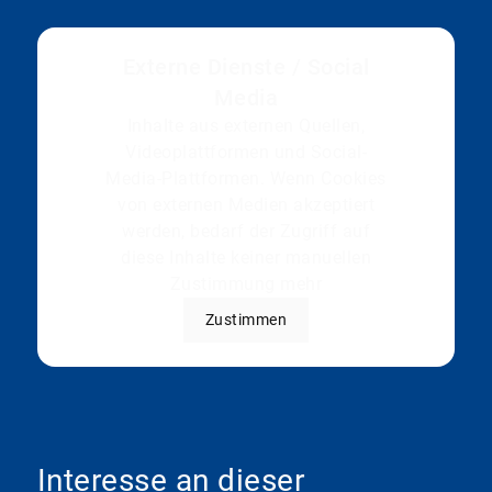
Externe Dienste / Social
Media
Inhalte aus externen Quellen,
Videoplattformen und Social-
Media-Plattformen. Wenn Cookies
von externen Medien akzeptiert
werden, bedarf der Zugriff auf
diese Inhalte keiner manuellen
Zustimmung mehr
Zustimmen
Interesse an dieser