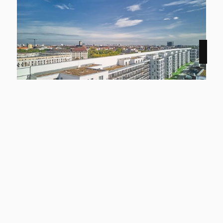
NEU
12159 Berlin
Smyles - Wohnen auf zwei Ebenen
Wohnung zu mieten
Wohnfläche
Zimmer
ca. 54,43 m²
2
Kaltmiete
Mehr erfahren