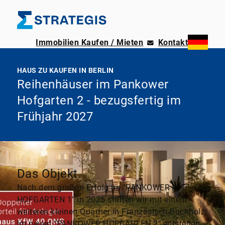
Immobilien Kaufen / Mieten
Kontakt
HAUS ZU KAUFEN IN BERLIN
Reihenhäuser im Pankower
Hofgarten 2 - bezugsfertig im
Frühjahr 2027
Das Objekt
Nach dem großen Erfolg im "PANKOWER
HOFGARTEN 1" in 2025 starten wir mit einem
weiteren kleinen Quartier in Französisch-Buchholz.
Im neuen "PANKOWER HOFGARTEN 2" entstehen