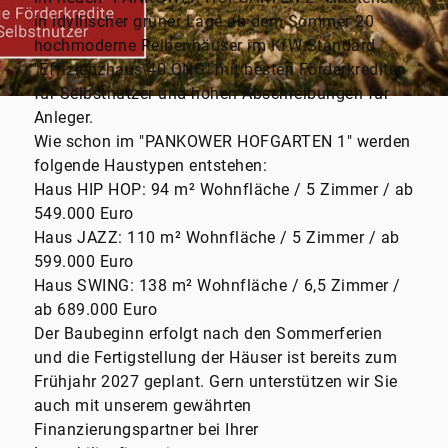
in idyllischer grüner Lage ab dem Sommer 20
hochmoderne Reihenhäuser im KfW-Standard
"Effizienzhaus 40 QNG" mit besten Förderkrediten
für Selbstnutzer und hohen Abschreibungen für
Anleger.
Wie schon im "PANKOWER HOFGARTEN 1" werden
folgende Haustypen entstehen:
Haus HIP HOP: 94 m² Wohnfläche / 5 Zimmer / ab
549.000 Euro
Haus JAZZ: 110 m² Wohnfläche / 5 Zimmer / ab
599.000 Euro
Haus SWING: 138 m² Wohnfläche / 6,5 Zimmer /
ab 689.000 Euro
Der Baubeginn erfolgt nach den Sommerferien
und die Fertigstellung der Häuser ist bereits zum
Frühjahr 2027 geplant. Gern unterstützen wir Sie
auch mit unserem gewährten
Finanzierungspartner bei Ihrer