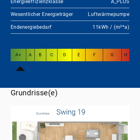
Energieeffizienzklasse
A_PLUS
Wesentlicher Energieträger
Luftwärmepumpe
Endenergiebedarf
11kWh / (m²*a)
A+
A
B
C
D
E
F
G
H
Grundrisse(e)