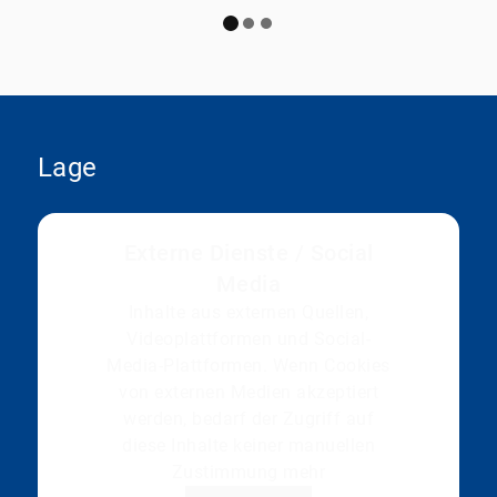
Lage
Externe Dienste / Social
Media
Inhalte aus externen Quellen,
Videoplattformen und Social-
Media-Plattformen. Wenn Cookies
von externen Medien akzeptiert
werden, bedarf der Zugriff auf
diese Inhalte keiner manuellen
Zustimmung mehr