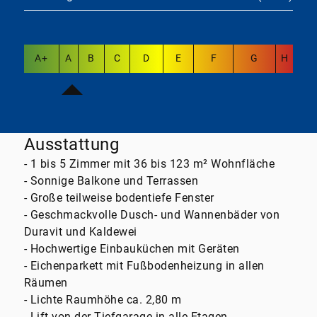
A+
A
B
C
D
E
F
G
H
Ausstattung
- 1 bis 5 Zimmer mit 36 bis 123 m² Wohnfläche
- Sonnige Balkone und Terrassen
- Große teilweise bodentiefe Fenster
- Geschmackvolle Dusch- und Wannenbäder von
Duravit und Kaldewei
- Hochwertige Einbauküchen mit Geräten
- Eichenparkett mit Fußbodenheizung in allen
Räumen
- Lichte Raumhöhe ca. 2,80 m
- Lift von der Tiefgarage in alle Etagen