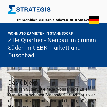
Immobilien Kaufen / Mieten
Kontakt
WOHNUNG ZU MIETEN IN STAHNSDORF
Zille Quartier - Neubau im grünen
Süden mit EBK, Parkett und
Duschbad
Das Objekt
Ab in den Süden. Die neue Wohnanlage Zille
Quartier im schönen Stahnsdorf besteht aus vier
repräsentativen Stadtvillen mit einem großzügigen
Hofgarten und einer gemeinschaftlichen