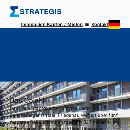
Immobilien Kaufen / Mieten
Kontakt
Das Objekt
Das neue Stadtquartier Smyles Berlin im
Schöneberger Ortsteil Friedenau verfügt über fünf
moderne Gebäude mit insgesamt 537 hellen 1- bis
3-Zimmer-Wohnungen zur Miete. Über acht