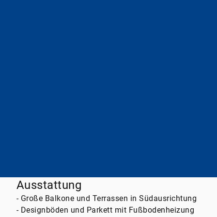
Energieausweistyp
Bedarfsausweis
Energieeffizienzklasse
B
Wesentlicher Energieträger
Fernwärme
Endenergiebedarf
59,30kWh / (m²*a)
A+
A
B
C
D
E
F
G
H
Ausstattung
- Große Balkone und Terrassen in Südausrichtung
- Designböden und Parkett mit Fußbodenheizung