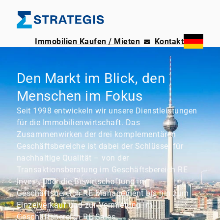
Immobilien Kaufen / Mieten
Kontakt
Den Markt im Blick, den
Menschen im Fokus
Seit 1998 entwickeln wir unsere Dienstleistungen
für die Immobilienwirtschaft. Das
Zusammenwirken der drei komplementären
Geschäftsbereiche ist dabei der Schlüssel für
nachhaltige Qualität – von der
Transaktionsberatung im Geschäftsbereich RE
Invest, über die Bewirtschaftung im
Geschäftsbereich RE Management bis hin zum
Einzelverkauf und zur Vermietung im
Geschäftsbereich RE Sales.