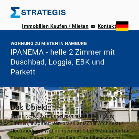
Immobilien Kaufen / Mieten
Kontakt
WOHNUNG ZU MIETEN IN HAMBURG
IPANEMA - helle 2 Zimmer mit
Duschbad, Loggia, EBK und
Parkett
Das Objekt
Organische, dynamische und geschwungene
Formen, inspiriert von brasilianischer Architektur.
Hochmoderne Wohnungen mit 1 bis 5 Zimmern für
Singles, Paare und Familien. Eine Mieter-App zur