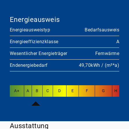
Energieausweis
Energieausweistyp
Bedarfsausweis
Energieeffizienzklasse
A
Wesentlicher Energieträger
Fernwärme
Endenergiebedarf
49,70kWh / (m²*a)
A+
A
B
C
D
E
F
G
H
Ausstattung