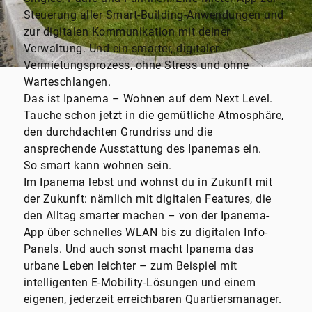
Steuerung aller Smart-Building-Anwendungen und
zur digitalen Kommunikation mit deiner
Verwaltung. Und ein smarter, digitaler
Vermietungsprozess, ohne Stress und ohne
Warteschlangen.
Das ist Ipanema – Wohnen auf dem Next Level.
Tauche schon jetzt in die gemütliche Atmosphäre,
den durchdachten Grundriss und die
ansprechende Ausstattung des Ipanemas ein.
So smart kann wohnen sein.
Im Ipanema lebst und wohnst du in Zukunft mit
der Zukunft: nämlich mit digitalen Features, die
den Alltag smarter machen – von der Ipanema-
App über schnelles WLAN bis zu digitalen Info-
Panels. Und auch sonst macht Ipanema das
urbane Leben leichter – zum Beispiel mit
intelligenten E-Mobility-Lösungen und einem
eigenen, jederzeit erreichbaren Quartiersmanager.